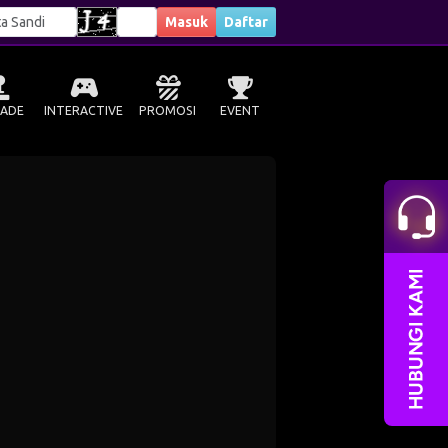
ORTSBOOK, CASINO, TOGEL DAN TEMBAK IKAN
Link Alternatif Resmi :
Masuk
Daftar
ADE
INTERACTIVE
PROMOSI
EVENT