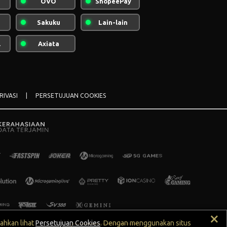
OVO
ShopeePay
Sakuku
Lain-lain
l
Axiata
RIVASI
|
PERSETUJUAN COOKIES
×
ahkan lihat
Persetujuan Cookies
. Dengan menggunakan situs