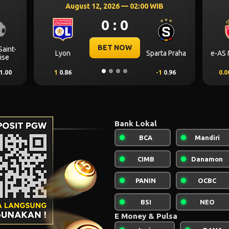
August 12, 2026 — 02:00 WIB
Aug
0 : 0
BET NOW
Lyon
Sparta Praha
e-AS Mona
1
0.86
-1
0.96
0.00
0.83
Bank Lokal
BCA
Mandiri
CIMB
Danamon
PANIN
OCBC
BSI
NEO
E Money & Pulsa