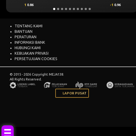
1
0.86
-1
0.96
TENTANG KAMI
BANTUAN
PERATURAN
INFORMASI BANK
HUBUNGI KAMI
KEBIJAKAN PRIVASI
PERSETUJUAN COOKIES
© 2015 - 2026 Copyright MEJA138.
All Rights Reserved.
LAPOR PUSAT
Menu