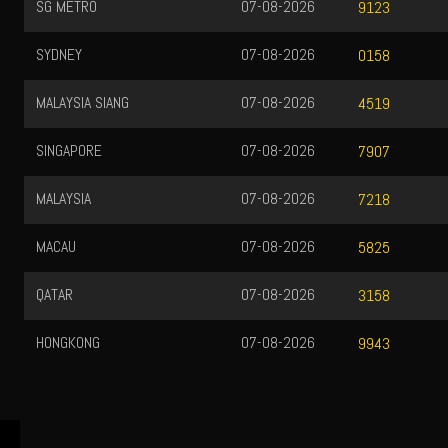
SG METRO
07-08-2026
9123
SYDNEY
07-08-2026
0158
MALAYSIA SIANG
07-08-2026
4519
SINGAPORE
07-08-2026
7907
MALAYSIA
07-08-2026
7218
MACAU
07-08-2026
5825
QATAR
07-08-2026
3158
HONGKONG
07-08-2026
9943